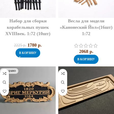
Набор для сборки
Весла для модели
корабельных пушек
«Канонеский Йол»(16шт)
XVIIIвек. 1:72 (10шт)
1:72
1780
p.
2225
p.
2068
p.
В КОРЗИНУ
В КОРЗИНУ
ПРОДАНО