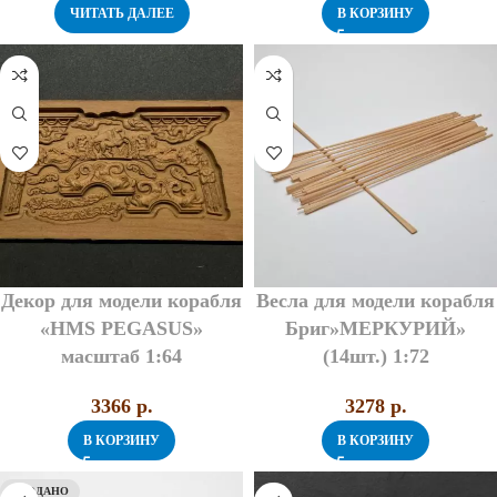
ЧИТАТЬ ДАЛЕЕ
В КОРЗИНУ
Декор для модели корабля
Весла для модели корабля
«HMS PEGASUS»
Бриг»МЕРКУРИЙ»
масштаб 1:64
(14шт.) 1:72
3366
p.
3278
p.
В КОРЗИНУ
В КОРЗИНУ
ПРОДАНО