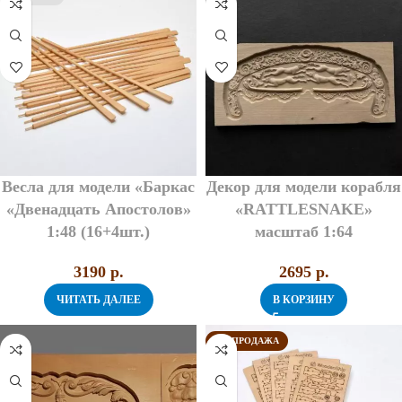
Весла для модели «Баркас
Декор для модели корабля
«Двенадцать Апостолов»
«RATTLESNAKE»
1:48 (16+4шт.)
масштаб 1:64
3190
p.
2695
p.
ЧИТАТЬ ДАЛЕЕ
В КОРЗИНУ
РАСПРОДАЖА