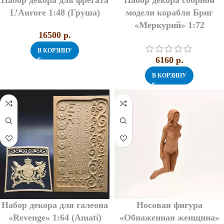
Набор декора для фрегата
Набор декора сборной
L’Aurore 1:48 (Груша)
модели корабля Бриг
«Меркурий» 1:72
16500
p.
В КОРЗИНУ
6160
p.
В КОРЗИНУ
Набор декора для галеона
Носовая фигура
«Revenge» 1:64 (Amati)
«Обнаженная женщина»