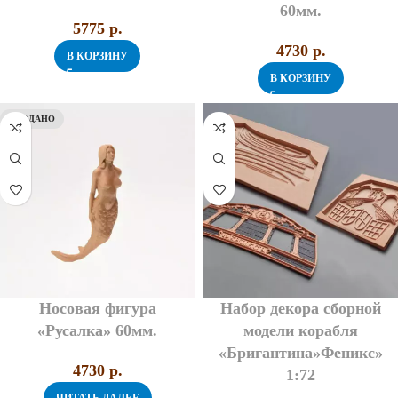
60мм.
5775
p.
4730
p.
В КОРЗИНУ
В КОРЗИНУ
ПРОДАНО
Носовая фигура
Набор декора сборной
«Русалка» 60мм.
модели корабля
«Бригантина»Феникс»
4730
p.
1:72