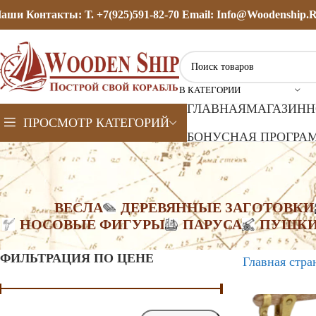
аши Контакты: Т. +7(925)591-82-70 Email: Info@woodenship.
В КАТЕГОРИИ
ГЛАВНАЯ
МАГАЗИН
Н
ПРОСМОТР КАТЕГОРИЙ
БОНУСНАЯ ПРОГРАМ
ВЕСЛА
ДЕРЕВЯННЫЕ ЗАГОТОВКИ
НОСОВЫЕ ФИГУРЫ
ПАРУСА
ПУШК
ФИЛЬТРАЦИЯ ПО ЦЕНЕ
Главная стра