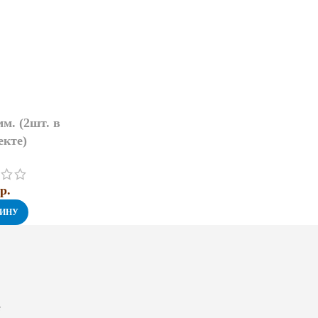
м. (2шт. в
екте)
4
p.
ЗИНУ
е