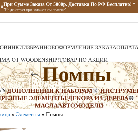
При Сумме Заказа От 5000р. Доставка По РФ Бесплатно! *
ru
"Не действует при наложенном платеже".
ОВИНКИ
ИЗБРАННОЕ
ОФОРМЛЕНИЕ ЗАКАЗА
ОПЛАТА
МА ОТ WOODENSHIP!
ТОВАР ПО АКЦИИ
Помпы
ДОПОЛНЕНИЯ К НАБОРАМ
ИНСТРУМЕ
И
РЕЗНЫЕ ЭЛЕМЕНТЫ ДЕКОРА ИЗ ДЕРЕВА
МАСЛА
АВТОМОДЕЛИ
ница
»
Элементы
»
Помпы