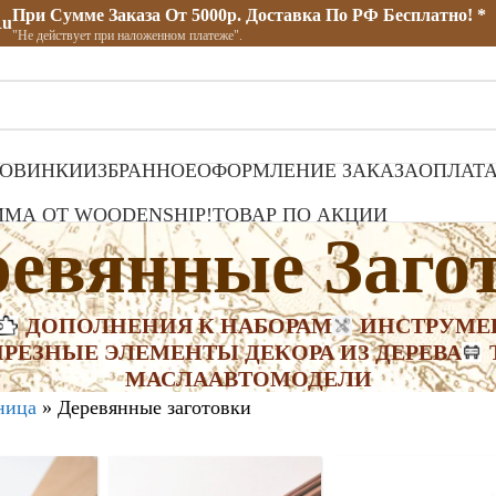
При Сумме Заказа От 5000р. Доставка По РФ Бесплатно! *
ru
"Не действует при наложенном платеже".
ОВИНКИ
ИЗБРАННОЕ
ОФОРМЛЕНИЕ ЗАКАЗА
ОПЛАТА
МА ОТ WOODENSHIP!
ТОВАР ПО АКЦИИ
ревянные Заго
ДОПОЛНЕНИЯ К НАБОРАМ
ИНСТРУМЕ
И
РЕЗНЫЕ ЭЛЕМЕНТЫ ДЕКОРА ИЗ ДЕРЕВА
МАСЛА
АВТОМОДЕЛИ
ница
»
Деревянные заготовки