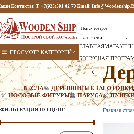
аши Контакты: Т. +7(925)591-82-70 Email: Info@woodenship.
В КАТЕГОРИИ
ГЛАВНАЯ
МАГАЗИН
Н
ПРОСМОТР КАТЕГОРИЙ
БОНУСНАЯ ПРОГРАМ
Де
ВЕСЛА
ДЕРЕВЯННЫЕ ЗАГОТОВКИ
НОСОВЫЕ ФИГУРЫ
ПАРУСА
ПУШК
ФИЛЬТРАЦИЯ ПО ЦЕНЕ
Главная стра