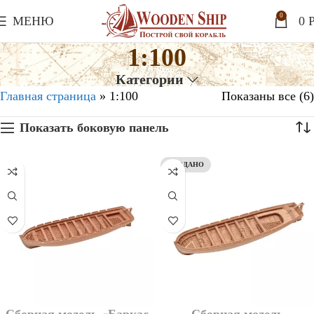
0
МЕНЮ
0
P
1:100
Категории
Главная страница
»
1:100
Показаны все (6)
Показать боковую панель
ПРОДАНО