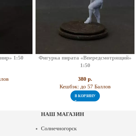
нир» 1:50
Фигурка пирата «Впередсмотрящий»
1:50
ллов
380
p.
Кешбэк:
до 57 Баллов
В КОРЗИНУ
НАШ МАГАЗИН
Солнечногорск