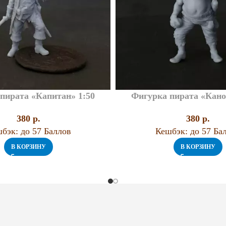
пирата «Капитан» 1:50
Фигурка пирата «Кано
380
p.
380
p.
бэк:
до 57 Баллов
Кешбэк:
до 57 Ба
В КОРЗИНУ
В КОРЗИНУ