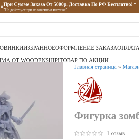
При Сумме Заказа От 5000р. Доставка По РФ Бесплатно! *
ru
"Не действует при наложенном платеже".
ОВИНКИ
ИЗБРАННОЕ
ОФОРМЛЕНИЕ ЗАКАЗА
ОПЛАТА
МА ОТ WOODENSHIP!
ТОВАР ПО АКЦИИ
Главная страница
»
Магаз
Фигурка зом
1
отзыв