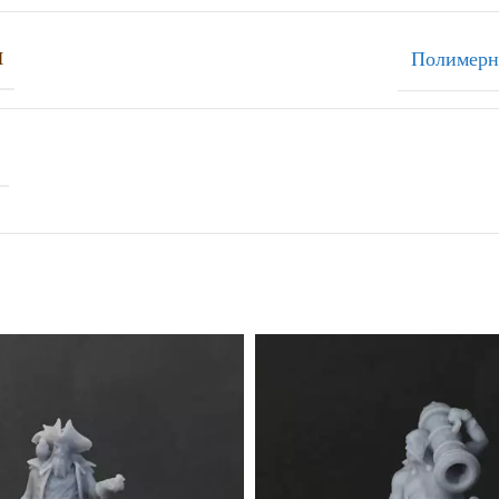
Полимерн
Л