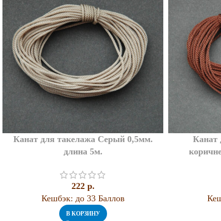
Канат для такелажа Серый 0,5мм.
Канат 
длина 5м.
коричне
222
p.
Кешбэк:
до 33 Баллов
Кеш
В КОРЗИНУ