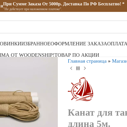
При Сумме Заказа От 5000р. Доставка По РФ Бесплатно! *
ru
"Не действует при наложенном платеже".
ОВИНКИ
ИЗБРАННОЕ
ОФОРМЛЕНИЕ ЗАКАЗА
ОПЛАТА
МА ОТ WOODENSHIP!
ТОВАР ПО АКЦИИ
Главная страница
»
Магаз
Канат для та
длина 5м.