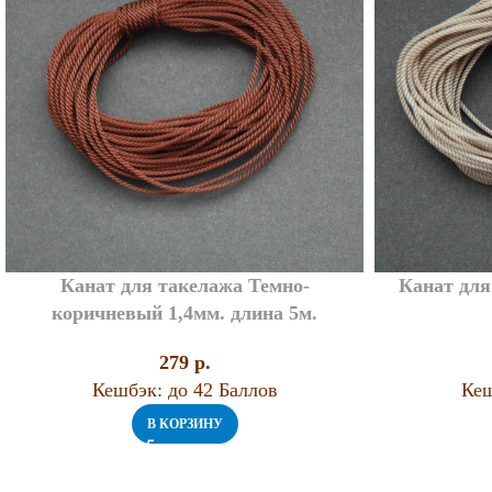
Канат для такелажа Темно-
Канат для
коричневый 1,4мм. длина 5м.
279
p.
Кешбэк:
до 42 Баллов
Кеш
В КОРЗИНУ