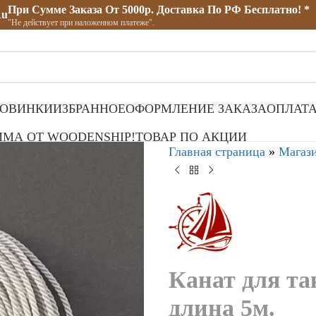
При Сумме Заказа От 5000р. Доставка По РФ Бесплатно! *
ru
"Не действует при наложенном платеже".
ОВИНКИ
ИЗБРАННОЕ
ОФОРМЛЕНИЕ ЗАКАЗА
ОПЛАТА
МА ОТ WOODENSHIP!
ТОВАР ПО АКЦИИ
Главная страница
»
Магаз
Канат для та
длина 5м.