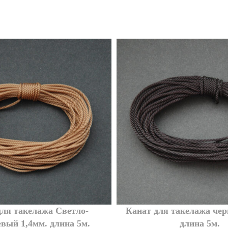
для такелажа Светло-
Канат для такелажа чер
вый 1,4мм. длина 5м.
длина 5м.