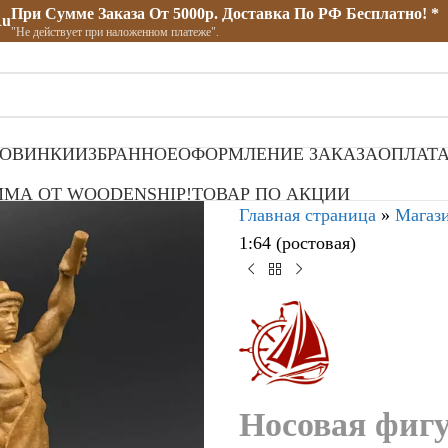
При Сумме Заказа От 5000р. Доставка По РФ Бесплатно! *
ru
"Не действует при наложенном платеже".
ОВИНКИ
ИЗБРАННОЕ
ОФОРМЛЕНИЕ ЗАКАЗА
ОПЛАТА
МА ОТ WOODENSHIP!
ТОВАР ПО АКЦИИ
Главная страница
»
Магаз
1:64 (ростовая)
Носовая фигу