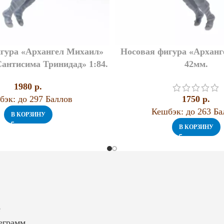
гура «Архангел Михаил»
Носовая фигура «Архан
Сантисима Тринидад» 1:84.
42мм.
1980
p.
бэк:
до 297 Баллов
1750
p.
Кешбэк:
до 263 Ба
В КОРЗИНУ
В КОРЗИНУ
е
еграмм