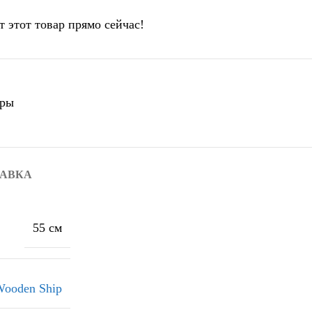
т этот товар прямо сейчас!
уры
ТАВКА
55 см
ooden Ship