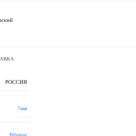
нский
ТАВКА
РОССИЯ
7мм
Bibigon