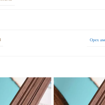
Орех ам
Л