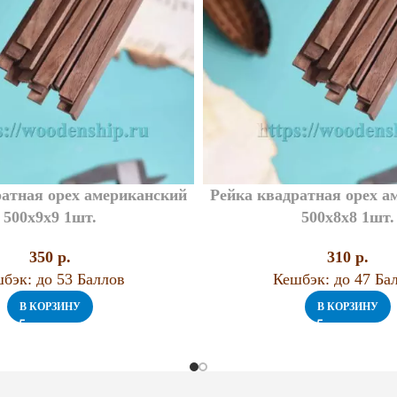
ратная орех американский
Рейка квадратная орех а
500х9х9 1шт.
500х8х8 1шт.
350
p.
310
p.
бэк:
до 53 Баллов
Кешбэк:
до 47 Ба
В КОРЗИНУ
В КОРЗИНУ