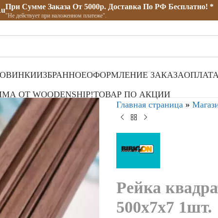
При Сумме Заказа От 5000р. Доставка По РФ Бесплатно! *
ru
"Не действует при наложенном платеже".
ОВИНКИ
ИЗБРАННОЕ
ОФОРМЛЕНИЕ ЗАКАЗА
ОПЛАТА
МА ОТ WOODENSHIP!
ТОВАР ПО АКЦИИ
Главная страница
»
Магаз
Рейка квадра
500х7х7 1шт.