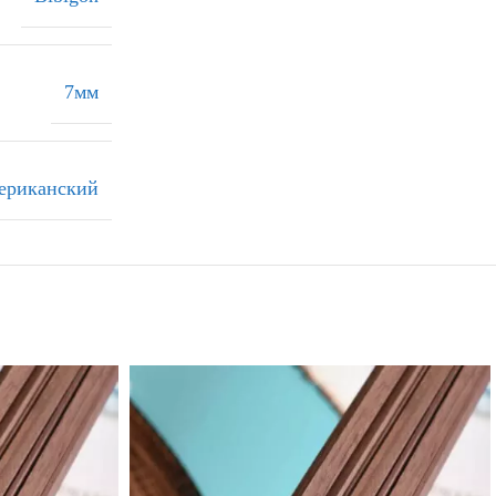
7мм
ериканский