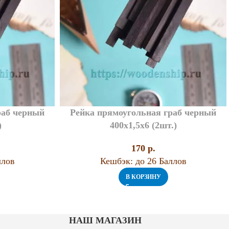
раб черный
Рейка прямоугольная граб черный
)
400х1,5х6 (2шт.)
170
p.
ллов
Кешбэк:
до 26 Баллов
В КОРЗИНУ
НАШ МАГАЗИН