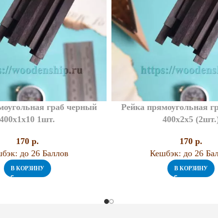
моугольная граб черный
Рейка прямоугольная г
400х1х10 1шт.
400х2х5 (2шт.
170
p.
170
p.
бэк:
до 26 Баллов
Кешбэк:
до 26 Ба
В КОРЗИНУ
В КОРЗИНУ