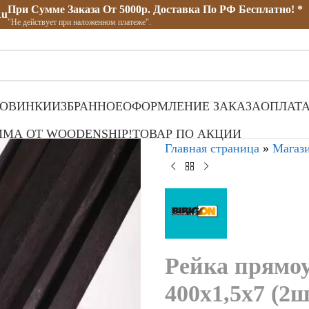
При Сумме Заказа От 5000р. Доставка По РФ Бесплатно! *
ru
"Не действует при наложенном платеже".
ОВИНКИ
ИЗБРАННОЕ
ОФОРМЛЕНИЕ ЗАКАЗА
ОПЛАТА
МА ОТ WOODENSHIP!
ТОВАР ПО АКЦИИ
Главная страница
»
Магаз
Рейка прямо
400х1,5х7 (2ш