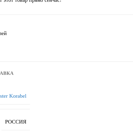
т этот товар прямо сейчас!
лей
ТАВКА
ster Korabel
РОССИЯ