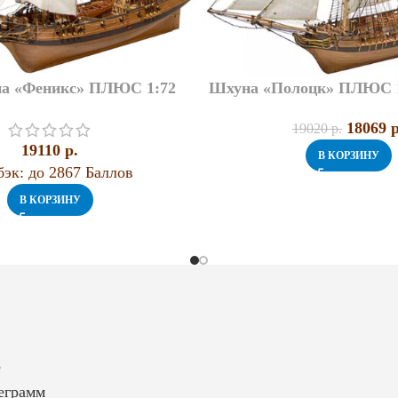
на «Феникс» ПЛЮС 1:72
Шхуна «Полоцк» ПЛЮС 1
18069
p
19020
p.
19110
p.
В КОРЗИНУ
эк:
до 2867 Баллов
В КОРЗИНУ
е
еграмм