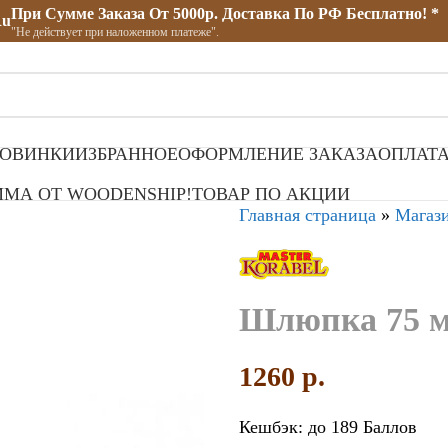
При Сумме Заказа От 5000р. Доставка По РФ Бесплатно! *
ru
"Не действует при наложенном платеже".
ОВИНКИ
ИЗБРАННОЕ
ОФОРМЛЕНИЕ ЗАКАЗА
ОПЛАТА
МА ОТ WOODENSHIP!
ТОВАР ПО АКЦИИ
Главная страница
»
Магаз
Шлюпка 75 мм
1260
p.
Кешбэк:
до 189 Баллов