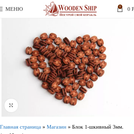
0
МЕНЮ
0
P
Нажмите, чтобы увеличить
Главная страница
»
Магазин
»
Блок 1-шкивный 3мм.