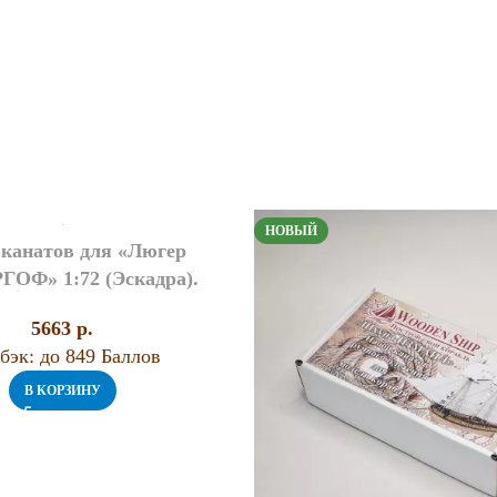
НОВЫЙ
 канатов для «Люгер
ОФ» 1:72 (Эскадра).
5663
p.
бэк:
до 849 Баллов
В КОРЗИНУ