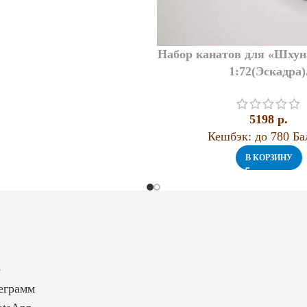
Набор канатов для «Шх
1:72(Эскадра)
5198
p.
Кешбэк:
до 780 Ба
В КОРЗИНУ
е
еграмм