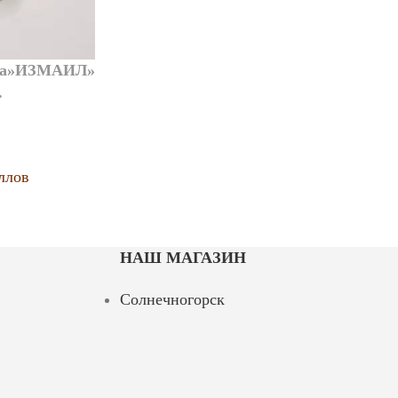
уна»ИЗМАИЛ»
.
ллов
НАШ МАГАЗИН
Солнечногорск