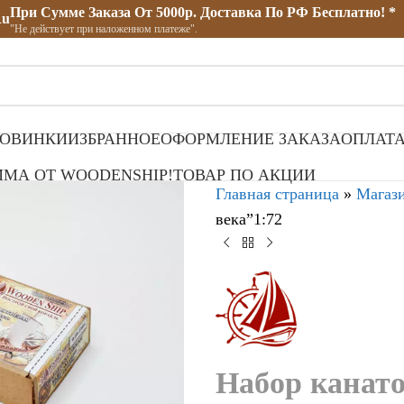
При Сумме Заказа От 5000р. Доставка По РФ Бесплатно! *
ru
"Не действует при наложенном платеже".
ОВИНКИ
ИЗБРАННОЕ
ОФОРМЛЕНИЕ ЗАКАЗА
ОПЛАТА
МА ОТ WOODENSHIP!
ТОВАР ПО АКЦИИ
Главная страница
»
Магаз
века”1:72
Набор канато