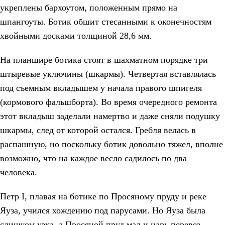
укреплены бархоутом, положенным прямо на
шпангоуты. Ботик обшит стесанными к оконечностям
хвойными досками толщиной 28,6 мм.
На планшире ботика стоят в шахматном порядке три
штыревые уключины (шкармы). Четвертая вставлялась
под съемным вкладышем у начала правого шпигеля
(кормового фальшборта). Во время очередного ремонта
этот вкладыш заделали намертво и даже сняли подушку
шкармы, след от которой остался. Гребля велась в
распашную, но поскольку ботик довольно тяжел, вполне
возможно, что на каждое весло садилось по два
человека.
Петр I, плавая на ботике по Просяному пруду и реке
Яуза, учился хождению под парусами. Но Яуза была
слишком узка, а Просяной пруд мал и царь перевез