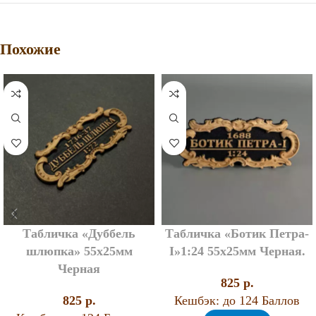
Похожие
Табличка «Дуббель
Табличка «Ботик Петра-
шлюпка» 55х25мм
I»1:24 55х25мм Черная.
Черная
825
p.
825
p.
Кешбэк:
до 124 Баллов