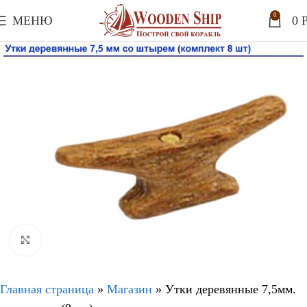
0
МЕНЮ
0
P
Нажмите, чтобы увеличить
Главная страница
»
Магазин
»
Утки деревянные 7,5мм.