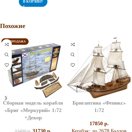
В КОРЗИНУ
Похожие
РАСПРОДАЖА
Сборная модель корабля
Бригантина «Феникс»
«Бриг «Меркурий» 1:72
1:72
+Декор
17850
p.
31730
p.
Кешбэк:
до 2678 Баллов
33400
p.