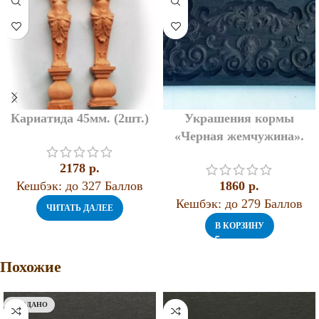
Кариатида 45мм. (2шт.)
Украшения кормы
«Черная жемчужина».
2178
p.
Кешбэк:
до 327 Баллов
1860
p.
Кешбэк:
до 279 Баллов
ЧИТАТЬ ДАЛЕЕ
В КОРЗИНУ
Похожие
ПРОДАНО