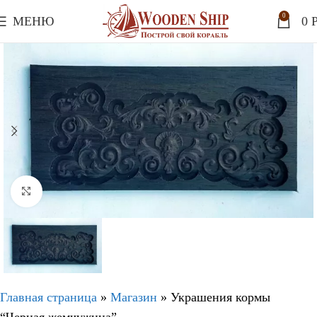
0
МЕНЮ
0
P
Нажмите, чтобы увеличить
Главная страница
»
Магазин
»
Украшения кормы