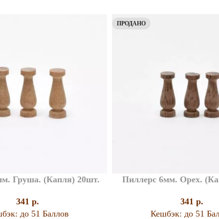
ПРОДАНО
м. Груша. (Капля) 20шт.
Пиллерс 6мм. Орех. (Ка
341
p.
341
p.
бэк:
до 51 Баллов
Кешбэк:
до 51 Ба