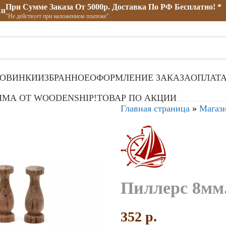
При Сумме Заказа От 5000р. Доставка По РФ Бесплатно! *
ru
"Не действует при наложенном платеже".
ОВИНКИ
ИЗБРАННОЕ
ОФОРМЛЕНИЕ ЗАКАЗА
ОПЛАТА
МА ОТ WOODENSHIP!
ТОВАР ПО АКЦИИ
Главная страница
»
Магаз
Пиллерс 8мм.
352
p.