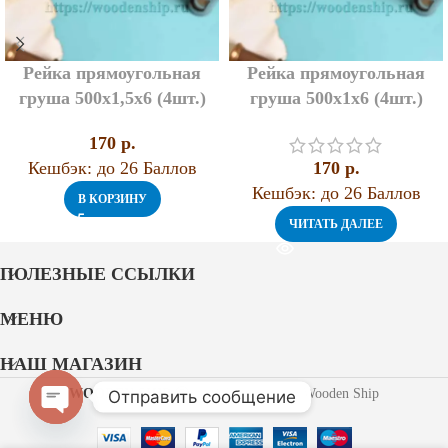
Рейка прямоугольная
Рейка прямоугольная
груша 500х1,5х6 (4шт.)
груша 500х1х6 (4шт.)
170
p.
Кешбэк:
до 26 Баллов
170
p.
Кешбэк:
до 26 Баллов
В КОРЗИНУ
ЧИТАТЬ ДАЛЕЕ
ПОЛЕЗНЫЕ ССЫЛКИ
МЕНЮ
НАШ МАГАЗИН
WOODEN SHIP
2021 Разработано Wooden Ship
Отправить сообщение
Open