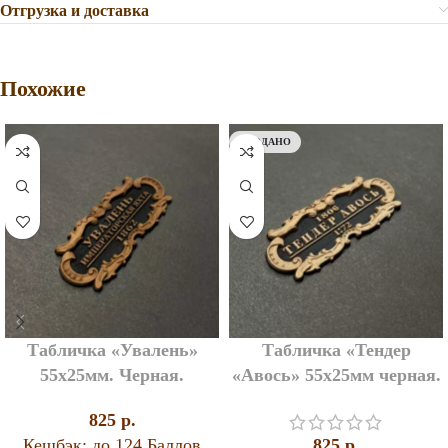
Отгрузка и доставка
Похожие
ПРОДАНО
Табличка «Увалень»
Табличка «Тендер
55х25мм. Черная.
«Авось» 55х25мм черная.
825
p.
Кешбэк:
до 124 Баллов
825
p.